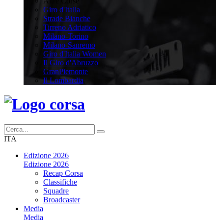
Altre Corse
Giro d'Italia
Strade Bianche
Tirreno Adriatico
Milano-Torino
Milano-Sanremo
Giro d'Italia Women
Il Giro d'Abruzzo
GranPiemonte
Il Lombardia
ITA
Edizione 2026
Edizione 2026
Recap Corsa
Classifiche
Squadre
Broadcaster
Media
Media