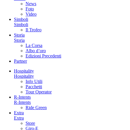
News
Foto
Video
Simboli
Simboli
Il Trofeo
Storia
Storia
La Corsa
Albo d’oro
Edizioni Precedenti
Partner
Hospitality
Hospitality
Info Utili
Pacchetti
Tour Operator
R-Intents
R-Intents
Ride Green
Extra
Extra
Store
Giro-E