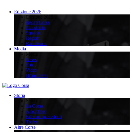
Edizione 2026
Edizione 2026
Recap Corsa
Classifiche
Squadre
Regioni
Race Book
Media
Media
News
Foto
Video
Broadcaster
Storia
Storia
La Corsa
Albo d’oro
Edizioni precedenti
Trofeo
Altre Corse