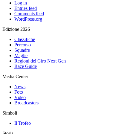
Log in
Entries feed
Comments feed
WordPress.org
Edizione 2026
Classifiche
Percorso
Squadre
Maglie
Regioni del Giro Next Gen
Race Guide
Media Center
News
Foto
Video
Broadcasters
Simboli
Il Trofeo
Storia