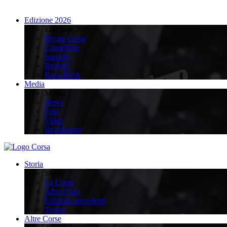
Edizione 2026
Edizione 2026
Recap Corsa
Classifiche
Squadre
Regioni
Race Book
Media
Media
News
Foto
Video
Broadcaster
Storia
Storia
La Corsa
Albo d’oro
Edizioni precedenti
Trofeo
Altre Corse