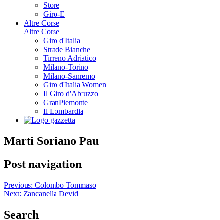
Store
Giro-E
Altre Corse
Altre Corse
Giro d'Italia
Strade Bianche
Tirreno Adriatico
Milano-Torino
Milano-Sanremo
Giro d'Italia Women
Il Giro d'Abruzzo
GranPiemonte
Il Lombardia
Marti Soriano Pau
Post navigation
Previous:
Colombo Tommaso
Next:
Zancanella Devid
Search