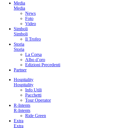
Media
Media
News
Foto
Video
Simboli
Simboli
Il Trofeo
Storia
Storia
La Corsa
Albo d’oro
Edizioni Precedenti
Partner
Hospitality
Hospitality
Info Utili
Pacchetti
Tour Operator
R-Intents
R-Intents
Ride Green
Extra
Extra