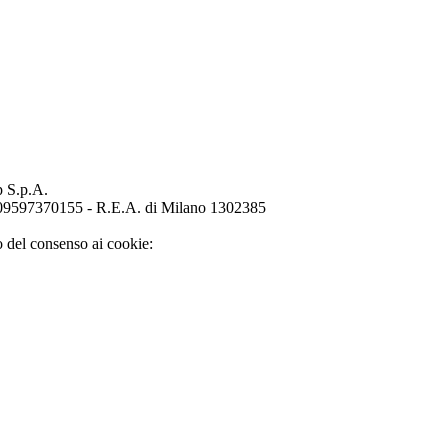
p S.p.A.
o 09597370155 - R.E.A. di Milano 1302385
o del consenso ai cookie: