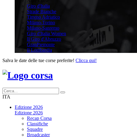
Altre Corse
Giro d'Italia
Strade Bianche
Tirreno Adriatico
Milano-Torino
Milano-Sanremo
Giro d'Italia Women
Il Giro d'Abruzzo
GranPiemonte
Il Lombardia
Salva le date delle tue corse preferite!
Clicca qui!
ITA
Edizione 2026
Edizione 2026
Recap Corsa
Classifiche
Squadre
Broadcaster