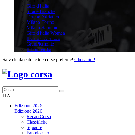
Altre Corse
Giro d'Italia
Strade Bianche
Tirreno Adriatico
Milano-Torino
Milano-Sanremo
Giro d'Italia Women
Il Giro d'Abruzzo
GranPiemonte
Il Lombardia
Salva le date delle tue corse preferite!
Clicca qui!
ITA
Edizione 2026
Edizione 2026
Recap Corsa
Classifiche
Squadre
Broadcaster