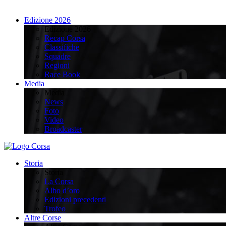
Edizione 2026
Edizione 2026
Recap Corsa
Classifiche
Squadre
Regioni
Race Book
Media
Media
News
Foto
Video
Broadcaster
Storia
Storia
La Corsa
Albo d’oro
Edizioni precedenti
Trofeo
Altre Corse