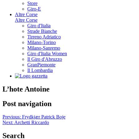
Store
Giro-E
Altre Corse
Altre Corse
Giro d'Italia
Strade Bianche
Tirreno Adriatico
Milano-Torino
Milano-Sanremo
Giro d'Italia Women
Il Giro d'Abruzzo
GranPiemonte
Il Lombardia
L’hote Antoine
Post navigation
Previous:
Frydkjær Patrick Boje
Next:
Archetti Riccardo
Search