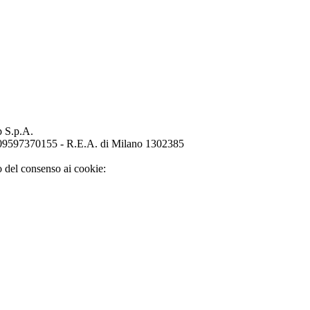
p S.p.A.
o 09597370155 - R.E.A. di Milano 1302385
o del consenso ai cookie: