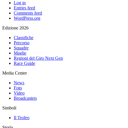
Log in
Entries feed
Comments feed
WordPress.org
Edizione 2026
Classifiche
Percorso
Squadre
Maglie
Regioni del Giro Next Gen
Race Guide
Media Center
News
Foto
Video
Broadcasters
Simboli
Il Trofeo
Storia