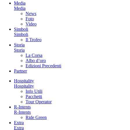
Media
Media
News
Foto
Video
Simboli
Simboli
Il Trofeo
Storia
Storia
La Corsa
Albo d’oro
Edizioni Precedenti
Partner
Hospitality
Hospitality
Info Utili
Pacchetti
Tour Operator
R-Intents
R-Intents
Ride Green
Extra
Extra