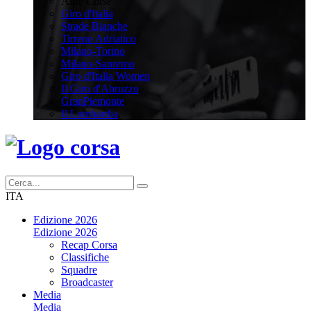
Altre Corse
Giro d'Italia
Strade Bianche
Tirreno Adriatico
Milano-Torino
Milano-Sanremo
Giro d'Italia Women
Il Giro d'Abruzzo
GranPiemonte
Il Lombardia
ITA
Edizione 2026
Edizione 2026
Recap Corsa
Classifiche
Squadre
Broadcaster
Media
Media