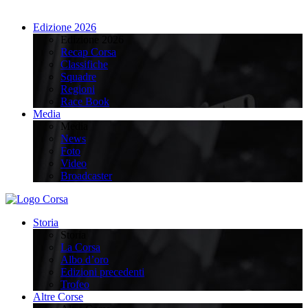
Edizione 2026
Edizione 2026
Recap Corsa
Classifiche
Squadre
Regioni
Race Book
Media
Media
News
Foto
Video
Broadcaster
Storia
Storia
La Corsa
Albo d’oro
Edizioni precedenti
Trofeo
Altre Corse