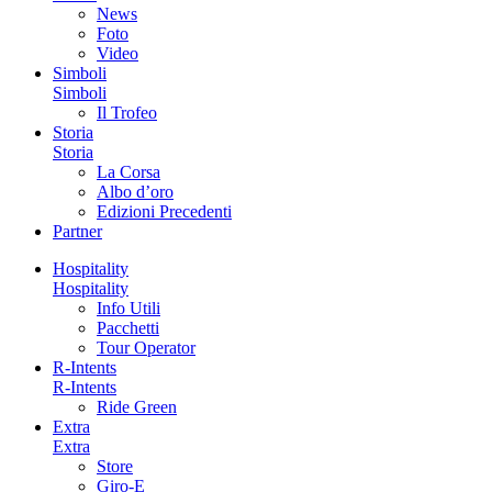
News
Foto
Video
Simboli
Simboli
Il Trofeo
Storia
Storia
La Corsa
Albo d’oro
Edizioni Precedenti
Partner
Hospitality
Hospitality
Info Utili
Pacchetti
Tour Operator
R-Intents
R-Intents
Ride Green
Extra
Extra
Store
Giro-E