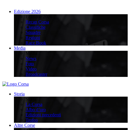
Edizione 2026
Edizione 2026
Recap Corsa
Classifiche
Squadre
Regioni
Race Book
Media
Media
News
Foto
Video
Broadcaster
Storia
Storia
La Corsa
Albo d’oro
Edizioni precedenti
Trofeo
Altre Corse