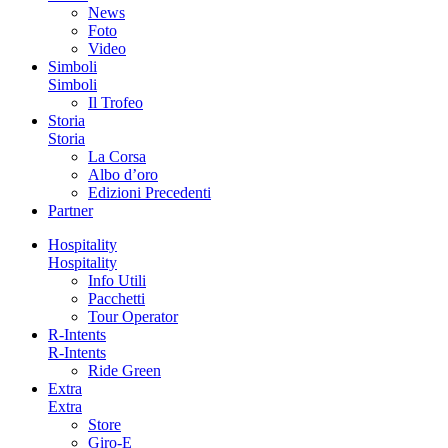
News
Foto
Video
Simboli
Simboli
Il Trofeo
Storia
Storia
La Corsa
Albo d’oro
Edizioni Precedenti
Partner
Hospitality
Hospitality
Info Utili
Pacchetti
Tour Operator
R-Intents
R-Intents
Ride Green
Extra
Extra
Store
Giro-E