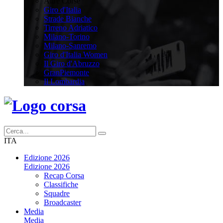
Altre Corse
Giro d'Italia
Strade Bianche
Tirreno Adriatico
Milano-Torino
Milano-Sanremo
Giro d'Italia Women
Il Giro d'Abruzzo
GranPiemonte
Il Lombardia
ITA
Edizione 2026
Edizione 2026
Recap Corsa
Classifiche
Squadre
Broadcaster
Media
Media