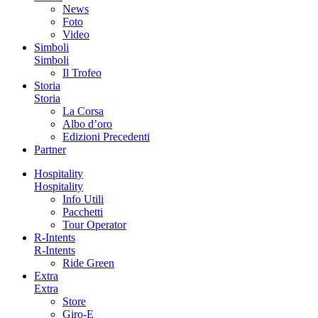
News
Foto
Video
Simboli
Simboli
Il Trofeo
Storia
Storia
La Corsa
Albo d’oro
Edizioni Precedenti
Partner
Hospitality
Hospitality
Info Utili
Pacchetti
Tour Operator
R-Intents
R-Intents
Ride Green
Extra
Extra
Store
Giro-E