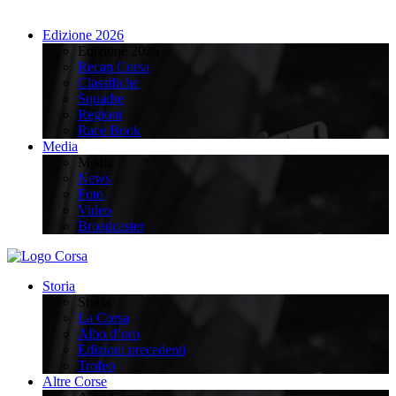
Edizione 2026
Edizione 2026
Recap Corsa
Classifiche
Squadre
Regioni
Race Book
Media
Media
News
Foto
Video
Broadcaster
Storia
Storia
La Corsa
Albo d’oro
Edizioni precedenti
Trofeo
Altre Corse