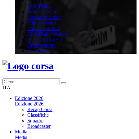
Altre Corse
Giro d'Italia
Strade Bianche
Tirreno Adriatico
Milano-Torino
Milano-Sanremo
Giro d'Italia Women
Il Giro d'Abruzzo
GranPiemonte
Il Lombardia
ITA
Edizione 2026
Edizione 2026
Recap Corsa
Classifiche
Squadre
Broadcaster
Media
Media