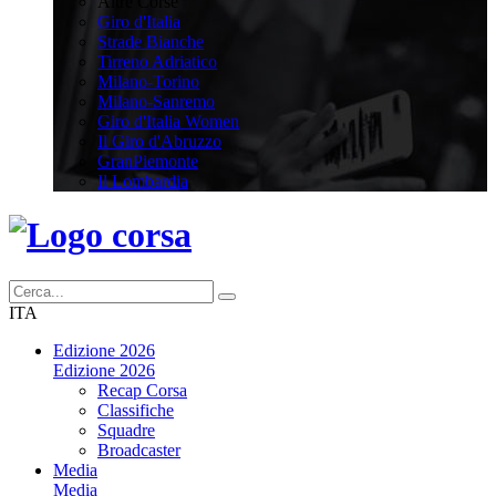
Altre Corse
Giro d'Italia
Strade Bianche
Tirreno Adriatico
Milano-Torino
Milano-Sanremo
Giro d'Italia Women
Il Giro d'Abruzzo
GranPiemonte
Il Lombardia
ITA
Edizione 2026
Edizione 2026
Recap Corsa
Classifiche
Squadre
Broadcaster
Media
Media