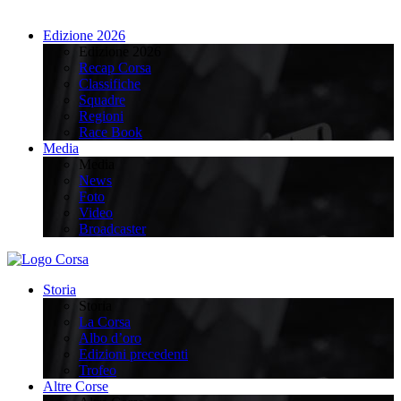
Edizione 2026
Edizione 2026
Recap Corsa
Classifiche
Squadre
Regioni
Race Book
Media
Media
News
Foto
Video
Broadcaster
Storia
Storia
La Corsa
Albo d’oro
Edizioni precedenti
Trofeo
Altre Corse