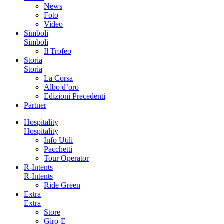
News
Foto
Video
Simboli
Simboli
Il Trofeo
Storia
Storia
La Corsa
Albo d’oro
Edizioni Precedenti
Partner
Hospitality
Hospitality
Info Utili
Pacchetti
Tour Operator
R-Intents
R-Intents
Ride Green
Extra
Extra
Store
Giro-E