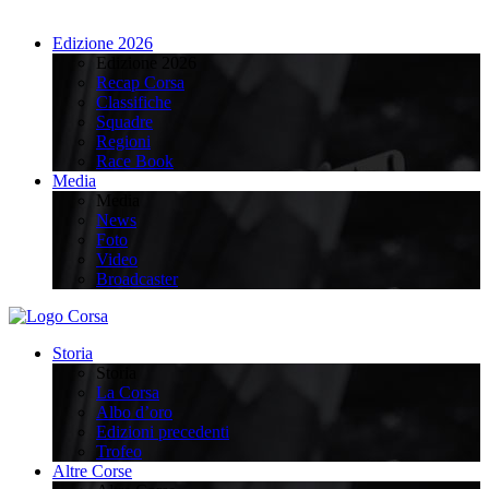
Edizione 2026
Edizione 2026
Recap Corsa
Classifiche
Squadre
Regioni
Race Book
Media
Media
News
Foto
Video
Broadcaster
Storia
Storia
La Corsa
Albo d’oro
Edizioni precedenti
Trofeo
Altre Corse