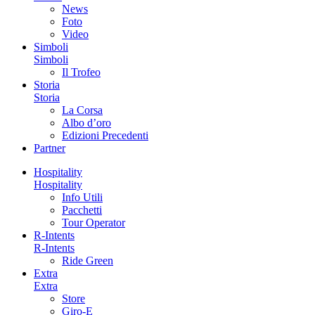
News
Foto
Video
Simboli
Simboli
Il Trofeo
Storia
Storia
La Corsa
Albo d’oro
Edizioni Precedenti
Partner
Hospitality
Hospitality
Info Utili
Pacchetti
Tour Operator
R-Intents
R-Intents
Ride Green
Extra
Extra
Store
Giro-E