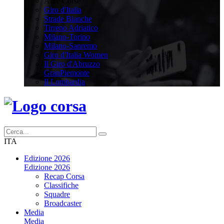
Altre Corse
Giro d'Italia
Strade Bianche
Tirreno Adriatico
Milano-Torino
Milano-Sanremo
Giro d'Italia Women
Il Giro d'Abruzzo
GranPiemonte
Il Lombardia
ITA
Edizione 2026
Edizione 2026
Recap Corsa
Classifiche
Squadre
Broadcaster
Media
Media