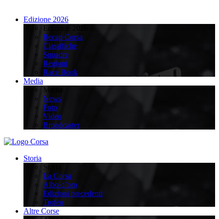
Edizione 2026
Edizione 2026
Recap Corsa
Classifiche
Squadre
Regioni
Race Book
Media
Media
News
Foto
Video
Broadcaster
Storia
Storia
La Corsa
Albo d’oro
Edizioni precedenti
Trofeo
Altre Corse