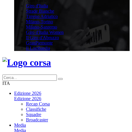
Altre Corse
Giro d'Italia
Strade Bianche
Tirreno Adriatico
Milano-Torino
Milano-Sanremo
Giro d'Italia Women
Il Giro d'Abruzzo
GranPiemonte
Il Lombardia
ITA
Edizione 2026
Edizione 2026
Recap Corsa
Classifiche
Squadre
Broadcaster
Media
Media