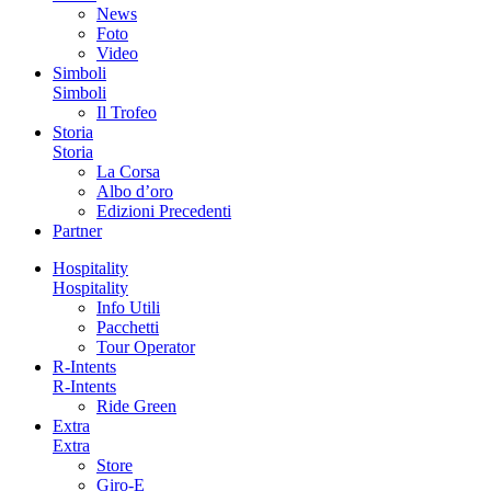
News
Foto
Video
Simboli
Simboli
Il Trofeo
Storia
Storia
La Corsa
Albo d’oro
Edizioni Precedenti
Partner
Hospitality
Hospitality
Info Utili
Pacchetti
Tour Operator
R-Intents
R-Intents
Ride Green
Extra
Extra
Store
Giro-E