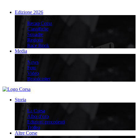
Edizione 2026
Edizione 2026
Recap Corsa
Classifiche
Squadre
Regioni
Race Book
Media
Media
News
Foto
Video
Broadcaster
Storia
Storia
La Corsa
Albo d’oro
Edizioni precedenti
Trofeo
Altre Corse