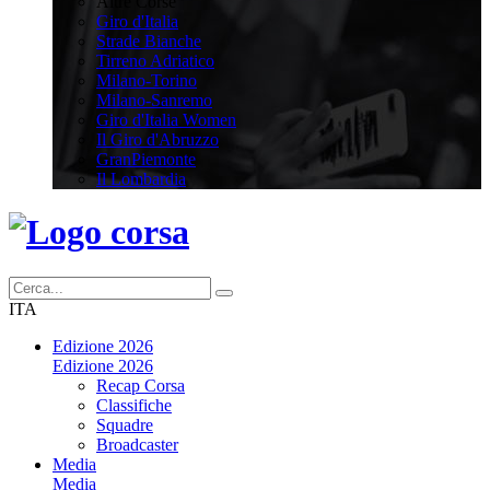
Altre Corse
Giro d'Italia
Strade Bianche
Tirreno Adriatico
Milano-Torino
Milano-Sanremo
Giro d'Italia Women
Il Giro d'Abruzzo
GranPiemonte
Il Lombardia
ITA
Edizione 2026
Edizione 2026
Recap Corsa
Classifiche
Squadre
Broadcaster
Media
Media