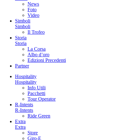
News
Foto
Video
Simboli
Simboli
Il Trofeo
Storia
Storia
La Corsa
Albo d’oro
Edizioni Precedenti
Partner
Hospitality
Hospitality
Info Utili
Pacchetti
Tour Operator
R-Intents
R-Intents
Ride Green
Extra
Extra
Store
Giro-E