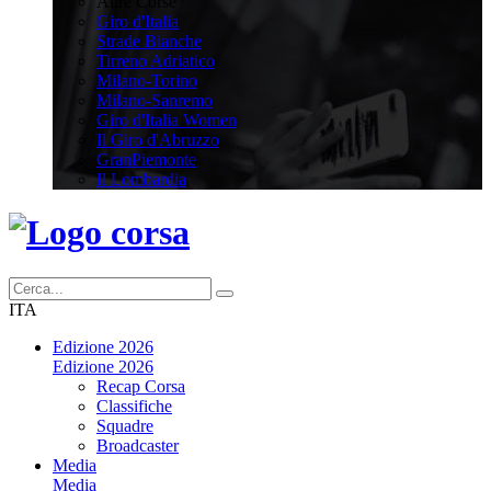
Altre Corse
Giro d'Italia
Strade Bianche
Tirreno Adriatico
Milano-Torino
Milano-Sanremo
Giro d'Italia Women
Il Giro d'Abruzzo
GranPiemonte
Il Lombardia
ITA
Edizione 2026
Edizione 2026
Recap Corsa
Classifiche
Squadre
Broadcaster
Media
Media