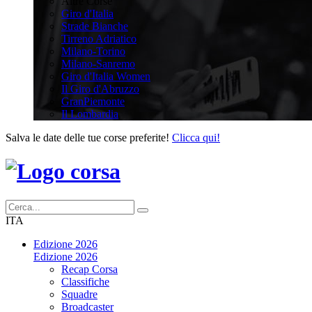
Altre Corse
Giro d'Italia
Strade Bianche
Tirreno Adriatico
Milano-Torino
Milano-Sanremo
Giro d'Italia Women
Il Giro d'Abruzzo
GranPiemonte
Il Lombardia
Salva le date delle tue corse preferite!
Clicca qui!
ITA
Edizione 2026
Edizione 2026
Recap Corsa
Classifiche
Squadre
Broadcaster