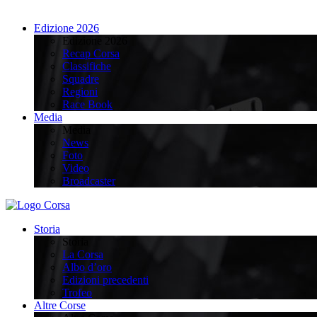
Edizione 2026
Edizione 2026
Recap Corsa
Classifiche
Squadre
Regioni
Race Book
Media
Media
News
Foto
Video
Broadcaster
Storia
Storia
La Corsa
Albo d’oro
Edizioni precedenti
Trofeo
Altre Corse