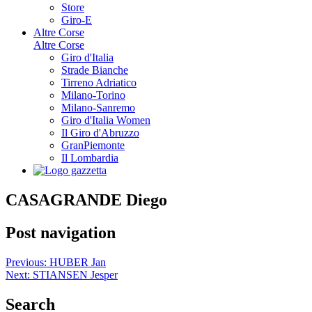
Store
Giro-E
Altre Corse
Altre Corse
Giro d'Italia
Strade Bianche
Tirreno Adriatico
Milano-Torino
Milano-Sanremo
Giro d'Italia Women
Il Giro d'Abruzzo
GranPiemonte
Il Lombardia
CASAGRANDE Diego
Post navigation
Previous:
HUBER Jan
Next:
STIANSEN Jesper
Search