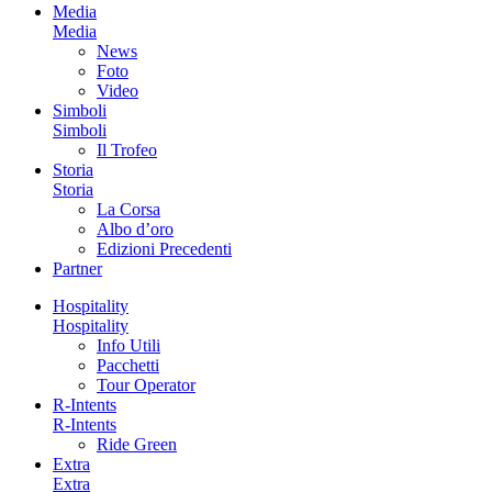
Media
Media
News
Foto
Video
Simboli
Simboli
Il Trofeo
Storia
Storia
La Corsa
Albo d’oro
Edizioni Precedenti
Partner
Hospitality
Hospitality
Info Utili
Pacchetti
Tour Operator
R-Intents
R-Intents
Ride Green
Extra
Extra