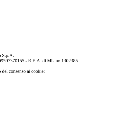
p S.p.A.
o 09597370155 - R.E.A. di Milano 1302385
o del consenso ai cookie: