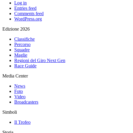
Log in
Entries feed
Comments feed
WordPress.org
Edizione 2026
Classifiche
Percorso
Squadre
Maglie
Regioni del Giro Next Gen
Race Guide
Media Center
News
Foto
Video
Broadcasters
Simboli
Il Trofeo
Storia