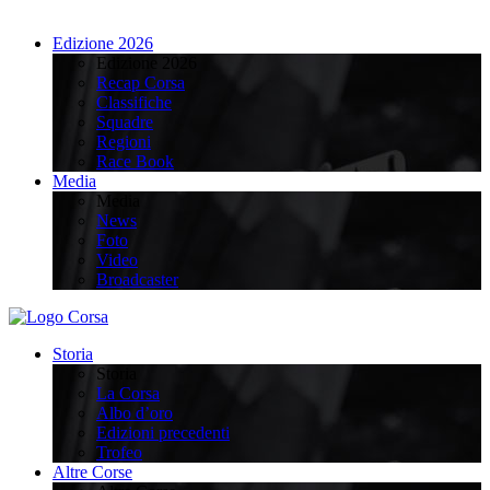
Edizione 2026
Edizione 2026
Recap Corsa
Classifiche
Squadre
Regioni
Race Book
Media
Media
News
Foto
Video
Broadcaster
Storia
Storia
La Corsa
Albo d’oro
Edizioni precedenti
Trofeo
Altre Corse