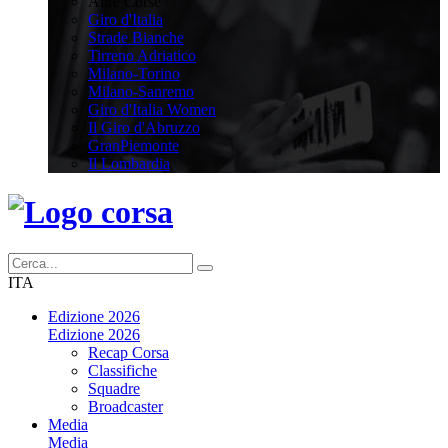
Altre Corse
Giro d'Italia
Strade Bianche
Tirreno Adriatico
Milano-Torino
Milano-Sanremo
Giro d'Italia Women
Il Giro d'Abruzzo
GranPiemonte
Il Lombardia
ITA
Edizione 2026
Edizione 2026
Recap Corsa
Classifiche
Squadre
Broadcaster
Media
Media