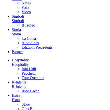
News
Foto
Video
Simboli
Simboli
Il Trofeo
Storia
Storia
La Corsa
Albo d’oro
Edizioni Precedenti
Partner
Hospitality
Hospitality
Info Utili
Pacchetti
Tour Operator
R-Intents
R-Intents
Ride Green
Extra
Extra
Store
Giro-E