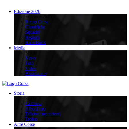
Edizione 2026
Edizione 2026
Recap Corsa
Classifiche
Squadre
Regioni
Race Book
Media
Media
News
Foto
Video
Broadcaster
Storia
Storia
La Corsa
Albo d’oro
Edizioni precedenti
Trofeo
Altre Corse