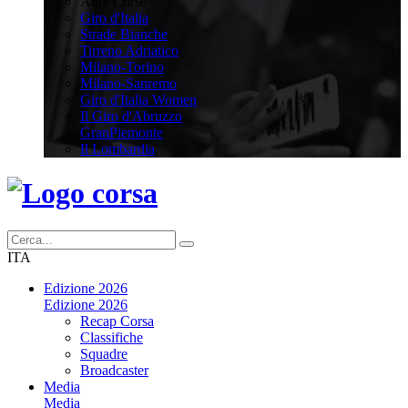
Altre Corse
Giro d'Italia
Strade Bianche
Tirreno Adriatico
Milano-Torino
Milano-Sanremo
Giro d'Italia Women
Il Giro d'Abruzzo
GranPiemonte
Il Lombardia
ITA
Edizione 2026
Edizione 2026
Recap Corsa
Classifiche
Squadre
Broadcaster
Media
Media