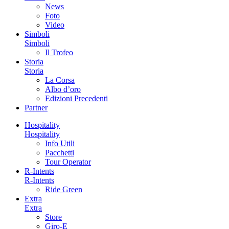
News
Foto
Video
Simboli
Simboli
Il Trofeo
Storia
Storia
La Corsa
Albo d’oro
Edizioni Precedenti
Partner
Hospitality
Hospitality
Info Utili
Pacchetti
Tour Operator
R-Intents
R-Intents
Ride Green
Extra
Extra
Store
Giro-E