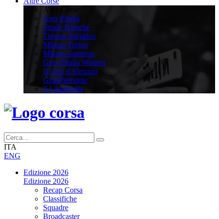
Altre Corse
Altre Corse
Giro d'Italia
Strade Bianche
Tirreno Adriatico
Milano-Torino
Milano-Sanremo
Giro d'Italia Women
Il Giro d'Abruzzo
GranPiemonte
Il Lombardia
ITA
ENG
Edizione 2026
Edizione 2026
Recap Corsa
Classifiche
Squadre
Broadcaster