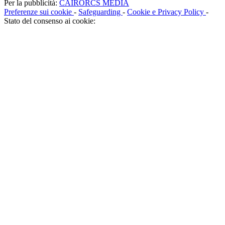
Per la pubblicità:
CAIRORCS MEDIA
Preferenze sui cookie
-
Safeguarding
-
Cookie e Privacy Policy
-
Stato del consenso ai cookie: