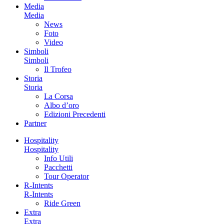
Media
Media
News
Foto
Video
Simboli
Simboli
Il Trofeo
Storia
Storia
La Corsa
Albo d’oro
Edizioni Precedenti
Partner
Hospitality
Hospitality
Info Utili
Pacchetti
Tour Operator
R-Intents
R-Intents
Ride Green
Extra
Extra