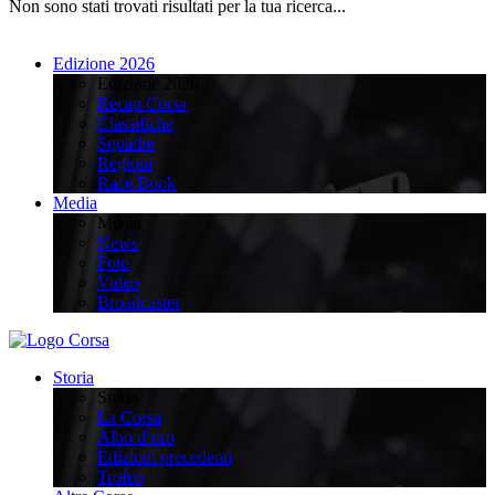
Non sono stati trovati risultati per la tua ricerca...
Edizione 2026
Edizione 2026
Recap Corsa
Classifiche
Squadre
Regioni
Race Book
Media
Media
News
Foto
Video
Broadcaster
Storia
Storia
La Corsa
Albo d’oro
Edizioni precedenti
Trofeo