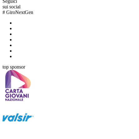
Seguici
sui social
#
GiroNextGen
top sponsor